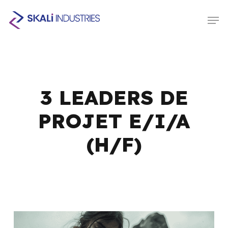
Skip
Men
to
Close
main
Menu
content
3 LEADERS DE
PROJET E/I/A
(H/F)