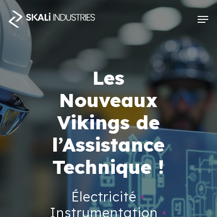
Skip
Men
to
Close
main
Menu
content
Les
Nouveaux
Vikings de
l’Assistance
Technique !
Électricité
•
Instrumentation
•